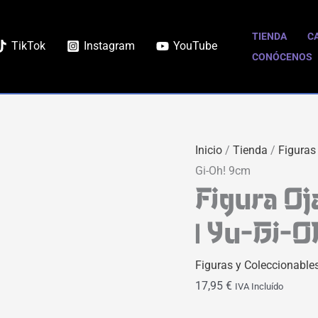
Figura
Ojama
TIENDA
C
TikTok
Instagram
YouTube
Yellow
CONÓCENOS
Funko
POP
|
Yu-
Inicio
/
Tienda
/
Figuras
Gi-
Gi-Oh! 9cm
Oh!
Figura O
9cm
cantidad
| Yu-Gi-
Figuras y Coleccionable
17,95
€
IVA Incluído