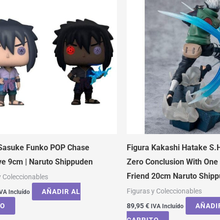
 Sasuke Funko POP Chase
Figura Kakashi Hatake S.H
ve 9cm | Naruto Shippuden
Zero Conclusion With One
Friend 20cm Naruto Ship
y Coleccionables
Figuras y Coleccionables
AÑADIR AL
VA Incluído
TO
89,95
€
AÑADI
IVA Incluído