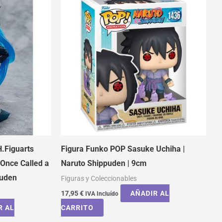
.Figuarts
Figura Funko POP Sasuke Uchiha |
 Once Called a
Naruto Shippuden | 9cm
puden
Figuras y Coleccionables
17,95
€
AÑADIR AL
IVA Incluído
R AL
CARRITO