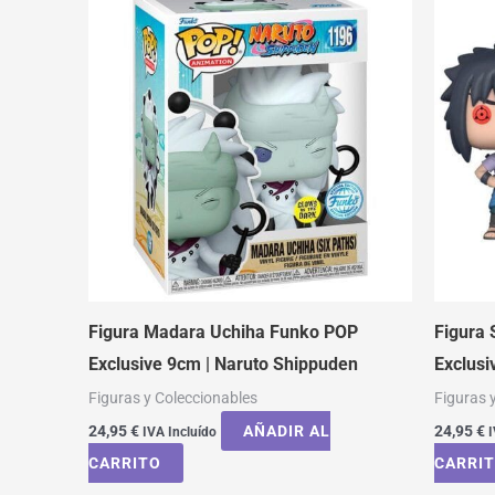
Figura Madara Uchiha Funko POP
Figura
Exclusive 9cm | Naruto Shippuden
Exclusi
Figuras y Coleccionables
Figuras 
24,95
€
AÑADIR AL
24,95
€
IVA Incluído
I
CARRITO
CARRI