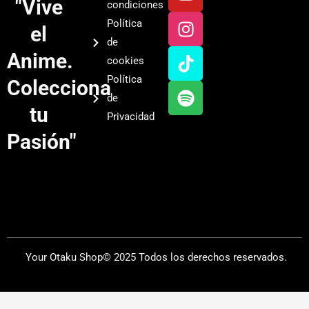
o
n
i
p
"Vive
condiciones
u
s
k
o
Política
el
t
t
t
t
de
u
a
o
i
Anime.
cookies
b
g
k
f
Política
Colecciona
e
r
y
de
a
tu
Privacidad
m
Pasión"
Your Otaku Shop© 2025 Todos los derechos reservados.