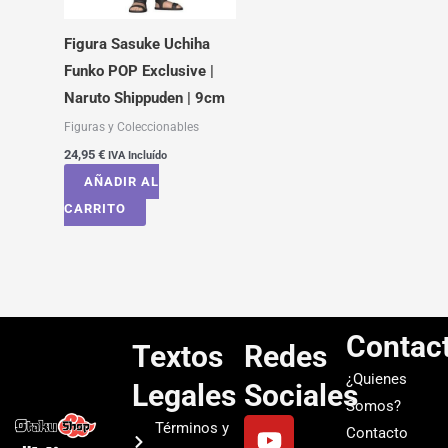
Figura Sasuke Uchiha
Funko POP Exclusive |
Naruto Shippuden | 9cm
Figuras y Coleccionables
24,95
€
IVA Incluído
AÑADIR AL
CARRITO
Contac
Textos
Redes
¿Quienes
Legales
Sociales
Somos?
Y
I
T
S
Términos y
Contacto