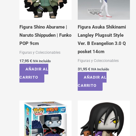
Figura Shino Aburame |
Figura Asuka Shikinami
Naruto Shippuden | Funko
Langley Plugsuit Style
POP 9cm
Ver. B Evangelion 3.0 Q
posket 14cm
Figuras y Coleccionables
Figuras y Coleccionables
17,95
€
IVA Incluído
AÑADIR AL
31,95
€
IVA Incluído
CARRITO
AÑADIR AL
CARRITO