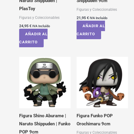
Naruto Shippuden |
Shippuden 9cm
PlasToy
Figuras y Coleccionables
Figuras y Coleccionables
21,95
€
IVA Incluído
24,95
€
AÑADIR AL
IVA Incluído
AÑADIR AL
CARRITO
CARRITO
Figura Shino Aburame |
Figura Funko POP
Naruto Shippuden | Funko
Orochimaru 9cm
POP 9cm
Figuras y Coleccionables