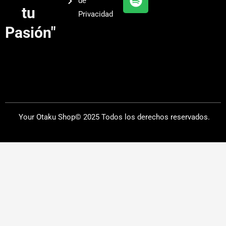
de
a
tu
Privacidad
m
Pasión"
Your Otaku Shop© 2025 Todos los derechos reservados.