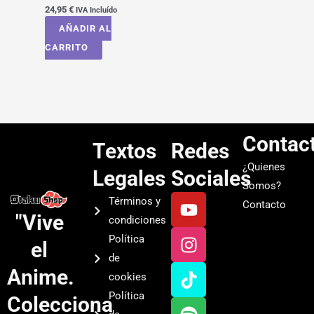
24,95
€
IVA Incluído
AÑADIR AL
CARRITO
Contac
Textos
Redes
¿Quienes
Legales
Sociales
Somos?
Y
I
T
S
Términos y
Contacto
o
n
i
p
"Vive
condiciones
u
s
k
o
Política
el
t
t
t
t
de
u
a
o
i
Anime.
cookies
b
g
k
f
Política
Colecciona
e
r
y