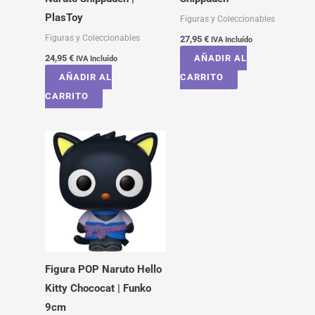
PlasToy
Figuras y Coleccionables
Figuras y Coleccionables
27,95
€
IVA Incluído
24,95
€
AÑADIR AL
IVA Incluído
AÑADIR AL
CARRITO
CARRITO
Figura POP Naruto Hello
Kitty Chococat | Funko
9cm