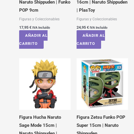
Naruto Shippuden | Funko
16cm | Naruto Shippuden
POP 9cm
| PlasToy
Figuras y Coleccionables
Figuras y Coleccionables
17,95
€
24,95
€
IVA Incluído
IVA Incluído
AÑADIR AL
AÑADIR AL
CARRITO
CARRITO
Figura Hucha Naruto
Figura Zetsu Funko POP
Sage Mode 15cm |
Super 15cm | Naruto
Naruto Shippuden |
Shippuden