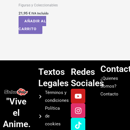
Figuras y Coleccionables
21,95
€
IVA Incluído
AÑADIR AL
CARRITO
Contac
Textos
Redes
¿Quienes
Legales
Sociales
Somos?
Y
I
T
S
Términos y
Contacto
o
n
i
p
"Vive
condiciones
u
s
k
o
Política
el
t
t
t
t
de
u
a
o
i
Anime.
cookies
b
g
k
f