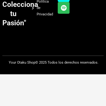
Política
Colecciona
e
r
y
de
a
tu
Privacidad
m
Pasión"
Your Otaku Shop© 2025 Todos los derechos reservados.