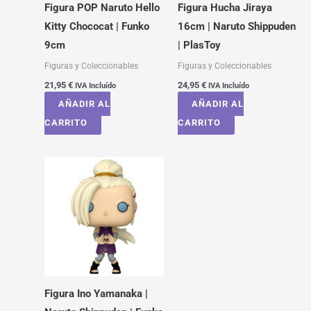
Figura POP Naruto Hello
Figura Hucha Jiraya
Kitty Chococat | Funko
16cm | Naruto Shippuden
9cm
| PlasToy
Figuras y Coleccionables
Figuras y Coleccionables
21,95
€
24,95
€
IVA Incluído
IVA Incluído
AÑADIR AL
AÑADIR AL
CARRITO
CARRITO
Figura Ino Yamanaka |