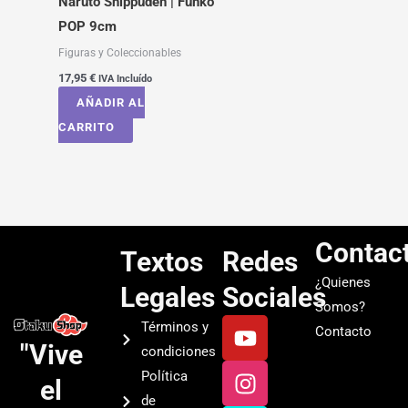
Naruto Shippuden | Funko
POP 9cm
Figuras y Coleccionables
17,95
€
IVA Incluído
AÑADIR AL
CARRITO
Contac
Textos
Redes
¿Quienes
Legales
Sociales
Somos?
Y
I
T
S
Términos y
Contacto
o
n
i
p
"Vive
condiciones
u
s
k
o
Política
el
t
t
t
t
de