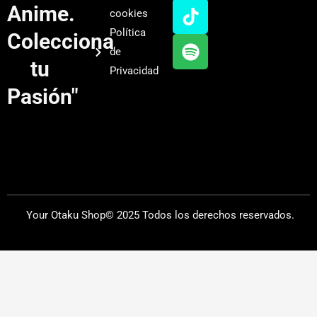
u
a
o
i
Anime.
cookies
b
g
k
f
Política
Colecciona
e
r
y
de
a
tu
Privacidad
m
Pasión"
Your Otaku Shop© 2025 Todos los derechos reservados.