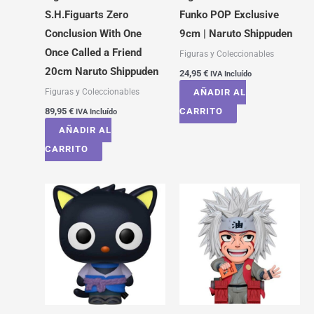
S.H.Figuarts Zero
Funko POP Exclusive
Conclusion With One
9cm | Naruto Shippuden
Once Called a Friend
Figuras y Coleccionables
20cm Naruto Shippuden
24,95
€
IVA Incluído
Figuras y Coleccionables
AÑADIR AL
89,95
€
CARRITO
IVA Incluído
AÑADIR AL
CARRITO