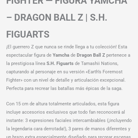
FIGHTER — FIGURA YAMCHA
– DRAGON BALL Z | S.H.
FIGUARTS
¡El guerrero Z que nunca se rinde llega a tu colección! Esta
espectacular figura de
Yamcha
de
Dragon Ball Z
pertenece a
la prestigiosa línea
S.H. Figuarts
de Tamashii Nations,
capturando al personaje en su versión «Earth’s Foremost
Fighter» con un nivel de detalle y articulación excepcional.
Perfecta para recrear las batallas más épicas de la saga.
Con 15 cm de altura totalmente articulados, esta figura
incluye accesorios exclusivos que todo fan reconocerá al
instante: 3 expresiones faciales intercambiables (¡incluyendo
la legendaria cara derrotada!), 3 pares de manos diferentes y
un brazo extra especialmente diseñado para recrear escenas