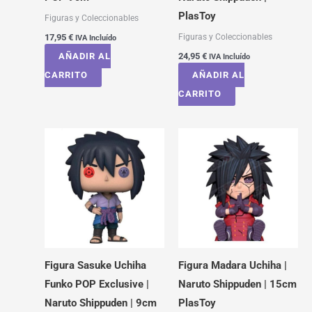
PlasToy
Figuras y Coleccionables
Figuras y Coleccionables
17,95
€
IVA Incluído
AÑADIR AL
24,95
€
IVA Incluído
CARRITO
AÑADIR AL
CARRITO
Figura Sasuke Uchiha
Figura Madara Uchiha |
Funko POP Exclusive |
Naruto Shippuden | 15cm
Naruto Shippuden | 9cm
PlasToy