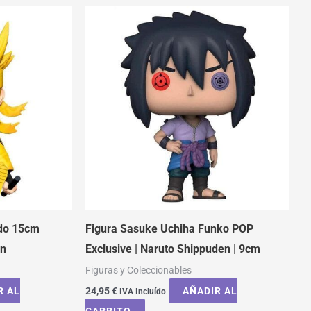
udo 15cm
Figura Sasuke Uchiha Funko POP
en
Exclusive | Naruto Shippuden | 9cm
Figuras y Coleccionables
R AL
24,95
€
AÑADIR AL
IVA Incluído