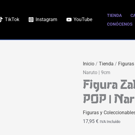
Figura
Zabuza
TIENDA
C
TikTok
Instagram
YouTube
Momochi
CONÓCENOS
Funko
POP
|
Naruto
Inicio
/
Tienda
/
Figuras
|
Naruto | 9cm
9cm
Figura Z
cantidad
POP | Nar
Figuras y Coleccionable
17,95
€
IVA Incluído