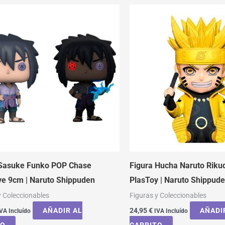
 Sasuke Funko POP Chase
Figura Hucha Naruto Rik
ve 9cm | Naruto Shippuden
PlasToy | Naruto Shippud
y Coleccionables
Figuras y Coleccionables
AÑADIR AL
24,95
€
AÑADI
VA Incluído
IVA Incluído