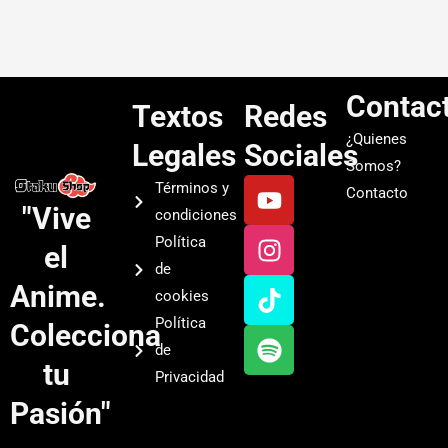
Contac
Textos
Redes
¿Quienes
Legales
Sociales
Somos?
Y
I
T
S
Términos y
Contacto
o
n
i
p
"Vive
condiciones
u
s
k
o
Política
el
t
t
t
t
de
u
a
o
i
Anime.
cookies
b
g
k
f
Política
Colecciona
e
r
y
de
a
tu
Privacidad
m
Pasión"