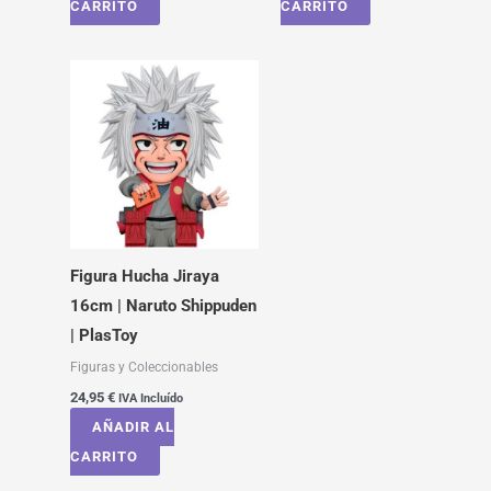
CARRITO
CARRITO
Figura Hucha Jiraya
16cm | Naruto Shippuden
| PlasToy
Figuras y Coleccionables
24,95
€
IVA Incluído
AÑADIR AL
CARRITO