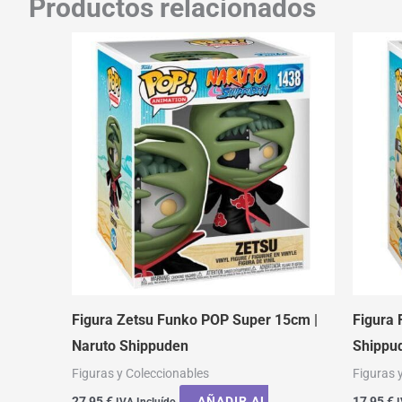
Productos relacionados
Figura Zetsu Funko POP Super 15cm |
Figura 
Naruto Shippuden
Shippu
Figuras y Coleccionables
Figuras 
27,95
€
AÑADIR AL
17,95
€
IVA Incluído
I