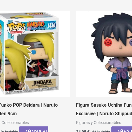
Funko POP Deidara | Naruto
Figura Sasuke Uchiha Fu
den 9cm
Exclusive | Naruto Shippu
y Coleccionables
Figuras y Coleccionables
AÑADIR AL
24,95
€
AÑADI
VA Incluído
IVA Incluído