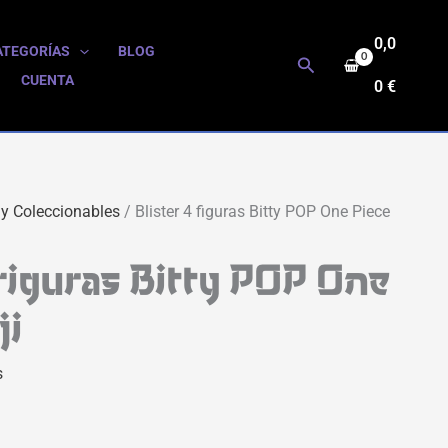
0,0
ATEGORÍAS
BLOG
Buscar
CUENTA
0
€
 y Coleccionables
/ Blister 4 figuras Bitty POP One Piece
 figuras Bitty POP One
ji
s