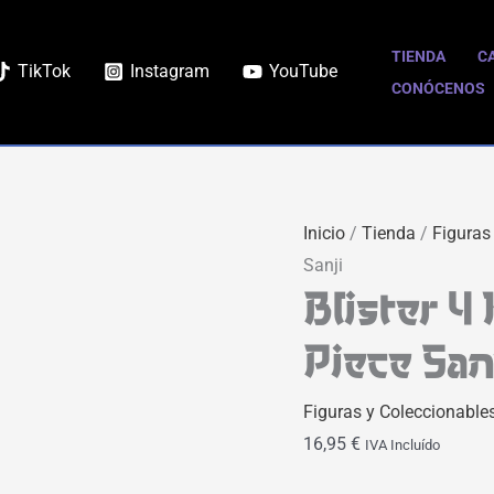
Blister
4
TIENDA
C
TikTok
Instagram
YouTube
figuras
CONÓCENOS
Bitty
POP
One
Piece
Inicio
/
Tienda
/
Figuras
Sanji
Sanji
cantidad
Blister 4
Piece San
Figuras y Coleccionable
16,95
€
IVA Incluído