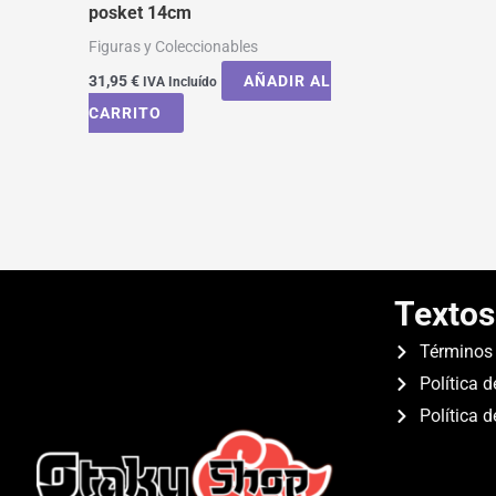
posket 14cm
Figuras y Coleccionables
31,95
€
AÑADIR AL
IVA Incluído
CARRITO
Textos
Términos 
Política d
Política 