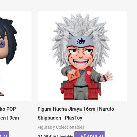
nko POP
Figura Hucha Jiraya 16cm | Naruto
den | 9cm
Shippuden | PlasToy
Figuras y Coleccionables
R AL
24,95
€
AÑADIR AL
IVA Incluído