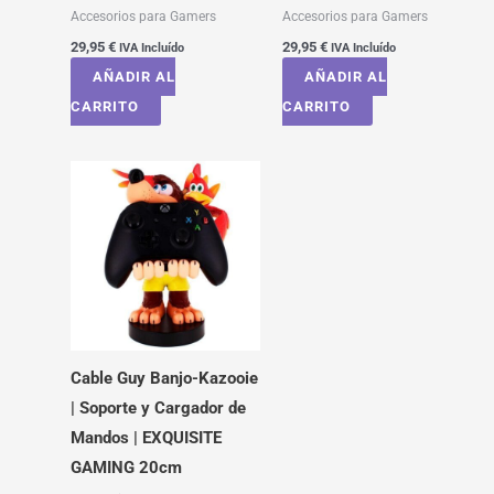
Accesorios para Gamers
Accesorios para Gamers
29,95
€
29,95
€
IVA Incluído
IVA Incluído
AÑADIR AL
AÑADIR AL
CARRITO
CARRITO
Cable Guy Banjo-Kazooie
| Soporte y Cargador de
Mandos | EXQUISITE
GAMING 20cm