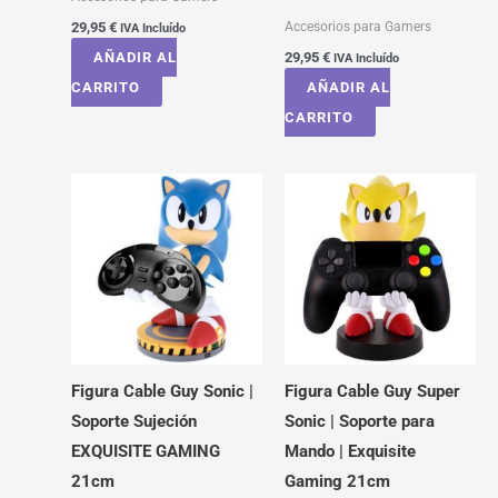
Accesorios para Gamers
29,95
€
IVA Incluído
AÑADIR AL
29,95
€
IVA Incluído
CARRITO
AÑADIR AL
CARRITO
Figura Cable Guy Sonic |
Figura Cable Guy Super
Soporte Sujeción
Sonic | Soporte para
EXQUISITE GAMING
Mando | Exquisite
21cm
Gaming 21cm