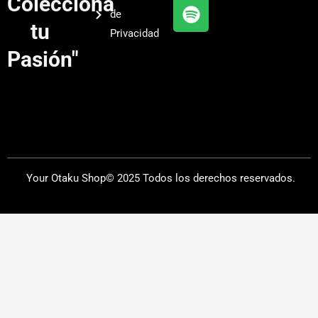
Colecciona
e
r
y
de
a
tu
Privacidad
m
Pasión"
Your Otaku Shop© 2025 Todos los derechos reservados.