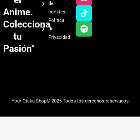
t
t
t
t
de
u
a
o
i
Anime.
cookies
b
g
k
f
Política
Colecciona
e
r
y
de
a
tu
Privacidad
m
Pasión"
Your Otaku Shop© 2025 Todos los derechos reservados.