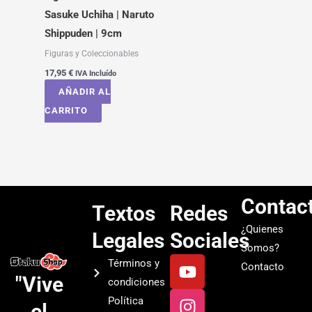
Sasuke Uchiha | Naruto
Shippuden | 9cm
Figuras y Coleccionables
17,95
€
IVA Incluído
AÑADIR AL
CARRITO
Contac
Textos
Redes
¿Quienes
Legales
Sociales
Somos?
Y
I
T
S
Términos y
Contacto
o
n
i
p
"Vive
condiciones
u
s
k
o
Política
el