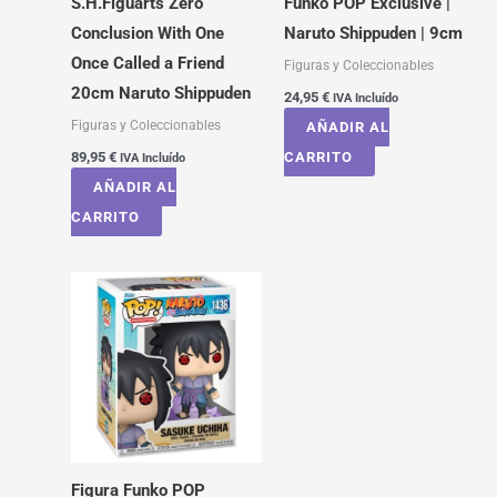
S.H.Figuarts Zero
Funko POP Exclusive |
Conclusion With One
Naruto Shippuden | 9cm
Once Called a Friend
Figuras y Coleccionables
20cm Naruto Shippuden
24,95
€
IVA Incluído
Figuras y Coleccionables
AÑADIR AL
89,95
€
CARRITO
IVA Incluído
AÑADIR AL
CARRITO
Figura Funko POP