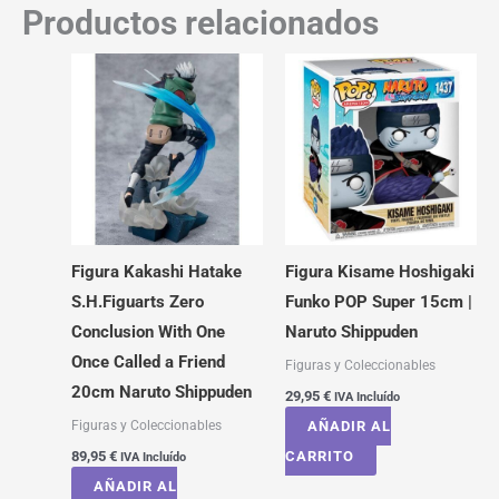
Productos relacionados
Figura Kakashi Hatake
Figura Kisame Hoshigaki
S.H.Figuarts Zero
Funko POP Super 15cm |
Conclusion With One
Naruto Shippuden
Once Called a Friend
Figuras y Coleccionables
20cm Naruto Shippuden
29,95
€
IVA Incluído
Figuras y Coleccionables
AÑADIR AL
89,95
€
CARRITO
IVA Incluído
AÑADIR AL