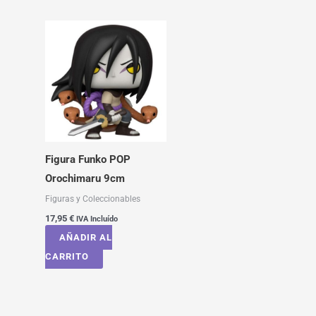
Figura Funko POP
Orochimaru 9cm
Figuras y Coleccionables
17,95
€
IVA Incluído
AÑADIR AL
CARRITO