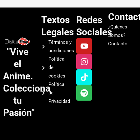
Contac
Textos
Redes
¿Quienes
Legales
Sociales
Somos?
Y
I
T
S
Términos y
Contacto
o
n
i
p
"Vive
condiciones
u
s
k
o
Política
el
t
t
t
t
de
u
a
o
i
Anime.
cookies
b
g
k
f
Política
Colecciona
e
r
y
de
a
tu
Privacidad
m
Pasión"