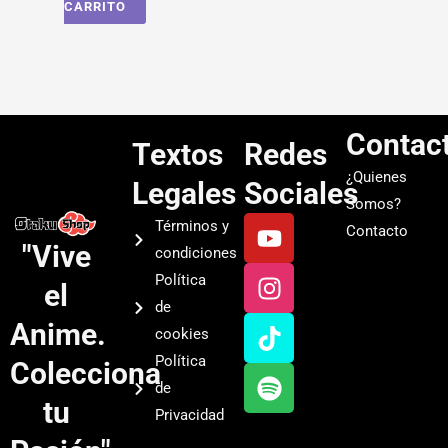
CARRITO
Contac
Textos
Redes
¿Quienes
Legales
Sociales
Somos?
Y
I
T
S
Términos y
Contacto
o
n
i
p
"Vive
condiciones
u
s
k
o
Política
el
t
t
t
t
de
u
a
o
i
Anime.
cookies
b
g
k
f
Política
Colecciona
e
r
y
de
a
tu
Privacidad
m