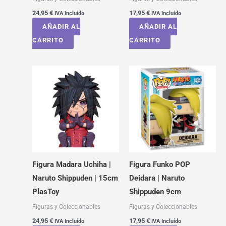
24,95
€
17,95
€
IVA Incluído
IVA Incluído
AÑADIR AL
AÑADIR AL
CARRITO
CARRITO
Figura Madara Uchiha |
Figura Funko POP
Naruto Shippuden | 15cm
Deidara | Naruto
PlasToy
Shippuden 9cm
Figuras y Coleccionables
Figuras y Coleccionables
24,95
€
17,95
€
IVA Incluído
IVA Incluído