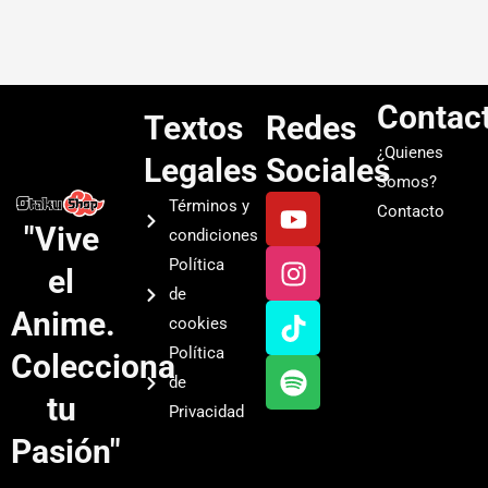
Contac
Textos
Redes
¿Quienes
Legales
Sociales
Somos?
Y
I
T
S
Términos y
Contacto
o
n
i
p
"Vive
condiciones
u
s
k
o
Política
el
t
t
t
t
de
u
a
o
i
Anime.
cookies
b
g
k
f
Política
Colecciona
e
r
y
de
a
tu
Privacidad
m
Pasión"