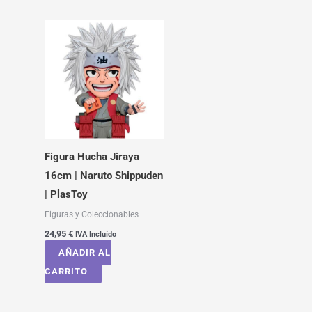
Figura Hucha Jiraya
16cm | Naruto Shippuden
| PlasToy
Figuras y Coleccionables
24,95
€
IVA Incluído
AÑADIR AL
CARRITO