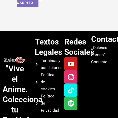
CARRITO
Contac
Textos
Redes
¿Quienes
Legales
Sociales
Somos?
Y
I
T
S
Términos y
Contacto
o
n
i
p
"Vive
condiciones
u
s
k
o
Política
el
t
t
t
t
de
u
a
o
i
Anime.
cookies
b
g
k
f
Política
Colecciona
e
r
y
de
a
tu
Privacidad
m