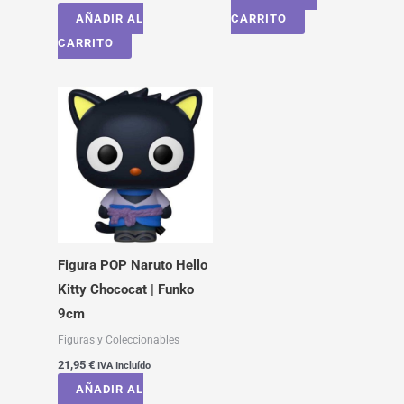
AÑADIR AL
CARRITO
CARRITO
Figura POP Naruto Hello
Kitty Chococat | Funko
9cm
Figuras y Coleccionables
21,95
€
IVA Incluído
AÑADIR AL