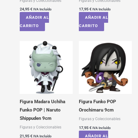
Figuras y Coleccionables
Figuras y Coleccionables
24,95
€
17,95
€
IVA Incluído
IVA Incluído
AÑADIR AL
AÑADIR AL
CARRITO
CARRITO
Figura Madara Uchiha
Figura Funko POP
Funko POP | Naruto
Orochimaru 9cm
Shippuden 9cm
Figuras y Coleccionables
Figuras y Coleccionables
17,95
€
IVA Incluído
21,95
€
AÑADIR AL
IVA Incluído