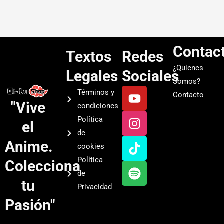
Contac
Textos
Redes
¿Quienes
Legales
Sociales
Somos?
Y
I
T
S
Términos y
Contacto
o
n
i
p
"Vive
condiciones
u
s
k
o
Política
el
t
t
t
t
de
u
a
o
i
Anime.
cookies
b
g
k
f
Política
Colecciona
e
r
y
de
a
tu
Privacidad
m
Pasión"