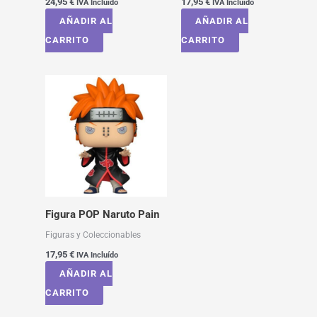
24,95
€
17,95
€
IVA Incluído
IVA Incluído
AÑADIR AL
AÑADIR AL
CARRITO
CARRITO
Figura POP Naruto Pain
Figuras y Coleccionables
17,95
€
IVA Incluído
AÑADIR AL
CARRITO