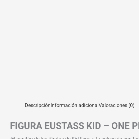
Descripción
Información adicional
Valoraciones (0)
FIGURA EUSTASS KID – ONE 
¡El capitán de los Piratas de Kid llega a tu colección con to