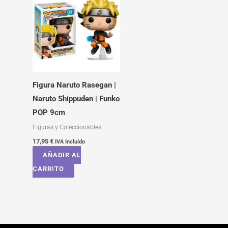
Figura Naruto Rasegan |
Naruto Shippuden | Funko
POP 9cm
Figuras y Coleccionables
17,95
€
IVA Incluído
AÑADIR AL
CARRITO