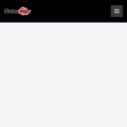
Ir
al
contenido