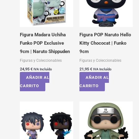
Figura Madara Uchiha
Figura POP Naruto Hello
Funko POP Exclusive
Kitty Chococat | Funko
9cm | Naruto Shippuden
9cm
Figuras y Coleccionables
Figuras y Coleccionables
24,95
€
21,95
€
IVA Incluído
IVA Incluído
AÑADIR AL
AÑADIR AL
CARRITO
CARRITO