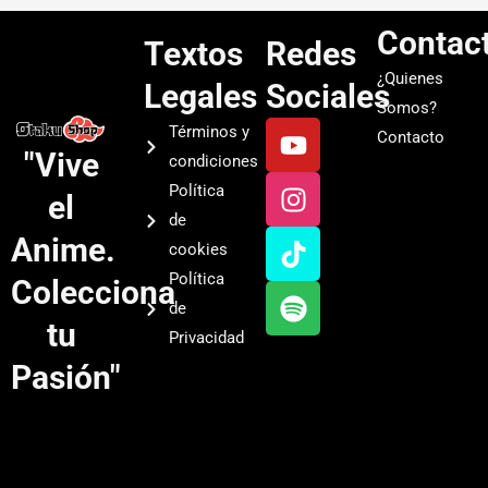
Contac
Textos
Redes
¿Quienes
Legales
Sociales
Somos?
Y
I
T
S
Términos y
Contacto
o
n
i
p
"Vive
condiciones
u
s
k
o
Política
el
t
t
t
t
de
u
a
o
i
Anime.
cookies
b
g
k
f
Política
Colecciona
e
r
y
de
a
tu
Privacidad
m
Pasión"