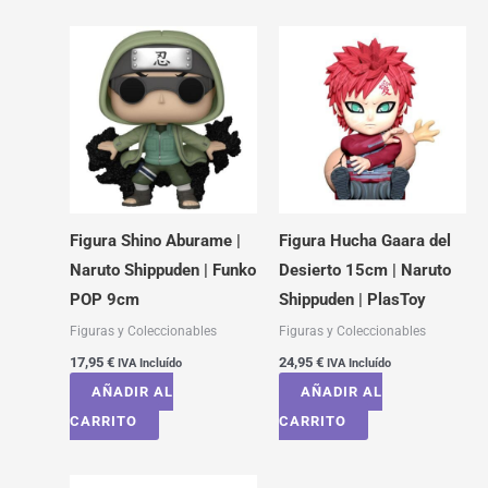
Figura Shino Aburame |
Figura Hucha Gaara del
Naruto Shippuden | Funko
Desierto 15cm | Naruto
POP 9cm
Shippuden | PlasToy
Figuras y Coleccionables
Figuras y Coleccionables
17,95
€
24,95
€
IVA Incluído
IVA Incluído
AÑADIR AL
AÑADIR AL
CARRITO
CARRITO