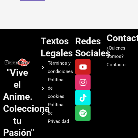
Contac
Textos
Redes
¿Quienes
Legales
Sociales
Somos?
Y
I
T
S
Términos y
Contacto
o
n
i
p
"Vive
condiciones
u
s
k
o
Política
el
t
t
t
t
de
u
a
o
i
Anime.
cookies
b
g
k
f
Política
Colecciona
e
r
y
de
a
tu
Privacidad
m
Pasión"