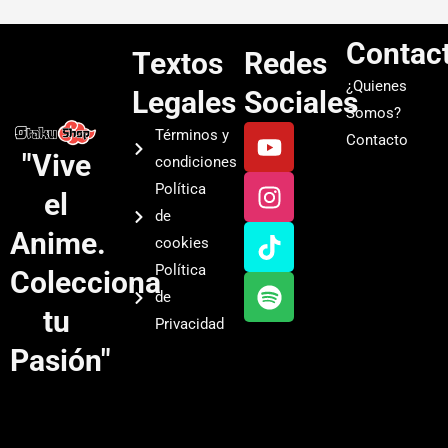
Contac
Textos
Redes
¿Quienes
Legales
Sociales
Somos?
Y
I
T
S
Términos y
Contacto
o
n
i
p
"Vive
condiciones
u
s
k
o
Política
el
t
t
t
t
de
u
a
o
i
Anime.
cookies
b
g
k
f
Política
Colecciona
e
r
y
de
a
tu
Privacidad
m
Pasión"