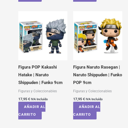
Figura POP Kakashi
Figura Naruto Rasegan |
Hatake | Naruto
Naruto Shippuden | Funko
Shippuden | Funko 9cm
POP 9cm
Figuras y Coleccionables
Figuras y Coleccionables
17,95
€
17,95
€
IVA Incluído
IVA Incluído
AÑADIR AL
AÑADIR AL
CARRITO
CARRITO