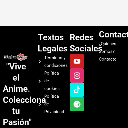
Contac
Textos
Redes
¿Quienes
Legales
Sociales
Somos?
Y
I
T
S
Términos y
Contacto
o
n
i
p
"Vive
condiciones
u
s
k
o
Política
el
t
t
t
t
de
u
a
o
i
Anime.
cookies
b
g
k
f
Política
Colecciona
e
r
y
de
a
tu
Privacidad
m
Pasión"