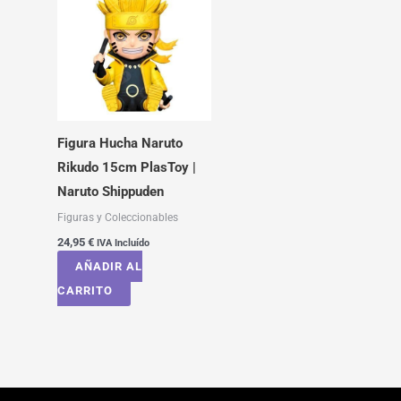
Figura Hucha Naruto
Rikudo 15cm PlasToy |
Naruto Shippuden
Figuras y Coleccionables
24,95
€
IVA Incluído
AÑADIR AL
CARRITO