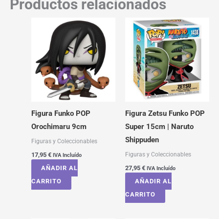
Productos relacionados
Figura Funko POP
Figura Zetsu Funko POP
Orochimaru 9cm
Super 15cm | Naruto
Shippuden
Figuras y Coleccionables
Figuras y Coleccionables
17,95
€
IVA Incluído
AÑADIR AL
27,95
€
IVA Incluído
CARRITO
AÑADIR AL
CARRITO