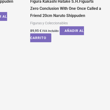
hippuden
Figura Kakashi Hatake S.H.Figuarts
Zero Conclusion With One Once Called a
Friend 20cm Naruto Shippuden
R AL
Figuras y Coleccionables
89,95
€
AÑADIR AL
IVA Incluído
CARRITO