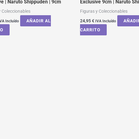
ve | Naruto Shippuden | 9cm
Exclusive 9cm | Naruto S
y Coleccionables
Figuras y Coleccionables
AÑADIR AL
24,95
€
AÑADI
VA Incluído
IVA Incluído
TO
CARRITO