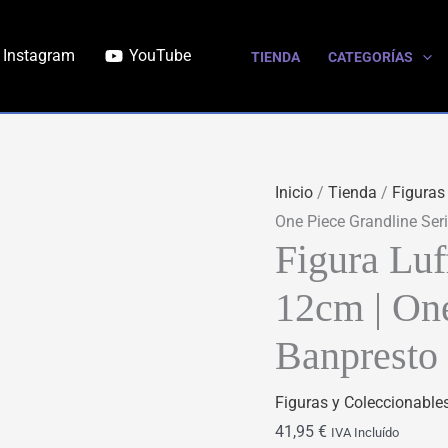
Figura
Luffy
Instagram
YouTube
TIENDA
CATEGORÍAS
Film
Red
Children
12cm
|
Inicio
/
Tienda
/
Figuras
One
One Piece Grandline Ser
Piece
Figura Luf
Grandline
12cm | One
Series
Banpresto
Banpresto
cantidad
Figuras y Coleccionable
41,95
€
IVA Incluído