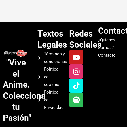
Contac
Textos
Redes
¿Quienes
Legales
Sociales
Somos?
Y
I
T
S
Términos y
Contacto
o
n
i
p
"Vive
condiciones
u
s
k
o
Política
el
t
t
t
t
de
u
a
o
i
Anime.
cookies
b
g
k
f
Política
Colecciona
e
r
y
de
a
tu
Privacidad
m
Pasión"