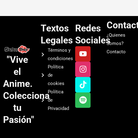
Contac
Textos
Redes
¿Quienes
Legales
Sociales
Somos?
Y
I
T
S
Términos y
Contacto
o
n
i
p
"Vive
condiciones
u
s
k
o
Política
el
t
t
t
t
de
u
a
o
i
Anime.
cookies
b
g
k
f
Política
Colecciona
e
r
y
de
a
tu
Privacidad
m
Pasión"