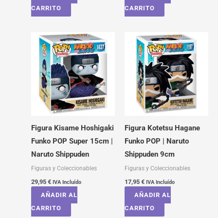
CARRITO
CARRITO
Figura Kisame Hoshigaki
Figura Kotetsu Hagane
Funko POP Super 15cm |
Funko POP | Naruto
Naruto Shippuden
Shippuden 9cm
Figuras y Coleccionables
Figuras y Coleccionables
29,95
€
17,95
€
IVA Incluído
IVA Incluído
AÑADIR AL
AÑADIR AL
CARRITO
CARRITO