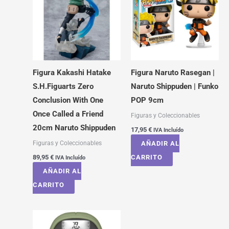
Figura Kakashi Hatake
Figura Naruto Rasegan |
S.H.Figuarts Zero
Naruto Shippuden | Funko
Conclusion With One
POP 9cm
Once Called a Friend
Figuras y Coleccionables
20cm Naruto Shippuden
17,95
€
IVA Incluído
Figuras y Coleccionables
AÑADIR AL
89,95
€
CARRITO
IVA Incluído
AÑADIR AL
CARRITO