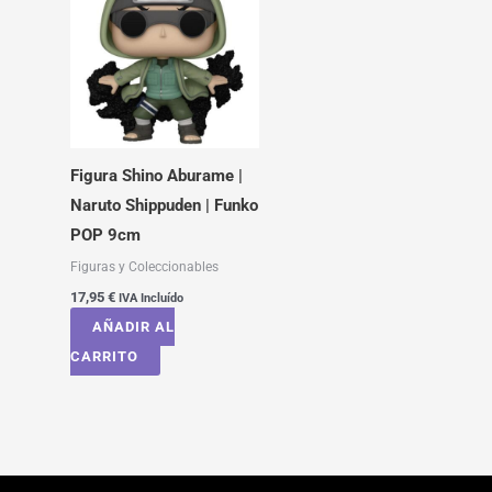
Figura Shino Aburame |
Naruto Shippuden | Funko
POP 9cm
Figuras y Coleccionables
17,95
€
IVA Incluído
AÑADIR AL
CARRITO