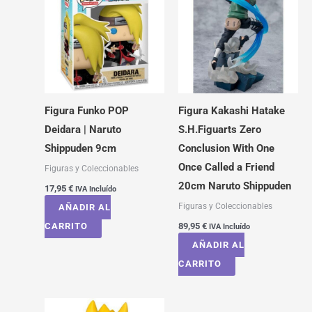
Figura Funko POP
Figura Kakashi Hatake
Deidara | Naruto
S.H.Figuarts Zero
Shippuden 9cm
Conclusion With One
Once Called a Friend
Figuras y Coleccionables
20cm Naruto Shippuden
17,95
€
IVA Incluído
Figuras y Coleccionables
AÑADIR AL
CARRITO
89,95
€
IVA Incluído
AÑADIR AL
CARRITO