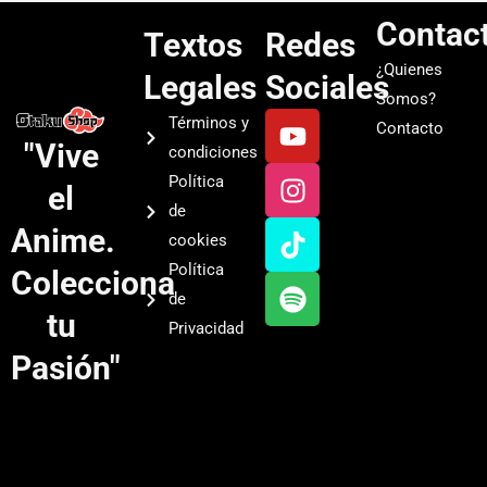
Contac
Textos
Redes
¿Quienes
Legales
Sociales
Somos?
Y
I
T
S
Términos y
Contacto
o
n
i
p
"Vive
condiciones
u
s
k
o
Política
el
t
t
t
t
de
u
a
o
i
Anime.
cookies
b
g
k
f
Política
Colecciona
e
r
y
de
a
tu
Privacidad
m
Pasión"