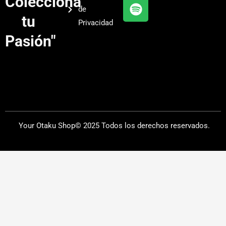
Colecciona
e
r
y
de
a
tu
Privacidad
m
Pasión"
Your Otaku Shop© 2025 Todos los derechos reservados.