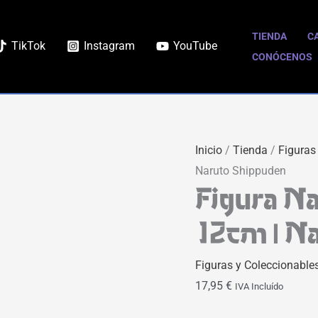
Figura
Naruto
TIENDA
C
TikTok
Instagram
YouTube
Uzumaki
CONÓCENOS
Minix
12cm
|
Naruto
Inicio
/
Tienda
/
Figuras
Shippuden
Naruto Shippuden
cantidad
Figura N
12cm | N
Figuras y Coleccionable
17,95
€
IVA Incluído