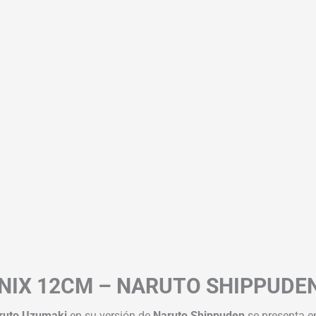
IX 12CM – NARUTO SHIPPUDEN 
ruto Uzumaki
en su versión de
Naruto Shippuden
se presenta 