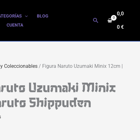
0,0
ATEGORÍAS
BLOG
Buscar
CUENTA
0
€
 y Coleccionables
/ Figura Naruto Uzumaki Minix 12cm |
aruto Uzumaki Minix
aruto Shippuden
s