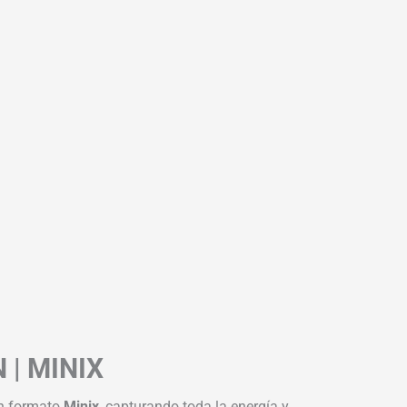
| MINIX
en formato
Minix
, capturando toda la energía y