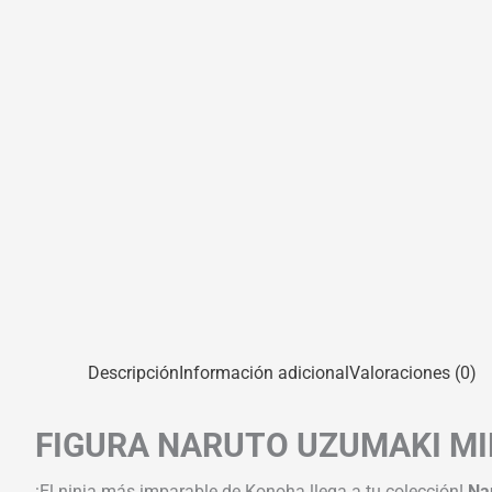
Descripción
Información adicional
Valoraciones (0)
FIGURA NARUTO UZUMAKI MIN
¡El ninja más imparable de Konoha llega a tu colección!
Na