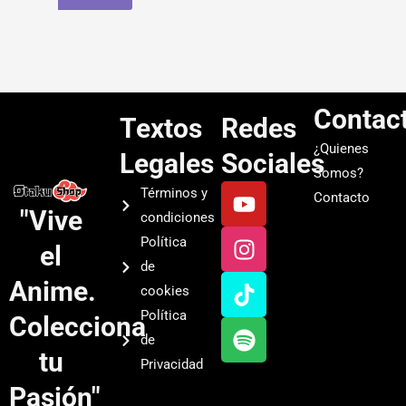
Contac
Textos
Redes
¿Quienes
Legales
Sociales
Somos?
Y
I
T
S
Términos y
Contacto
o
n
i
p
"Vive
condiciones
u
s
k
o
Política
el
t
t
t
t
de
u
a
o
i
Anime.
cookies
b
g
k
f
Política
Colecciona
e
r
y
de
a
tu
Privacidad
m
Pasión"