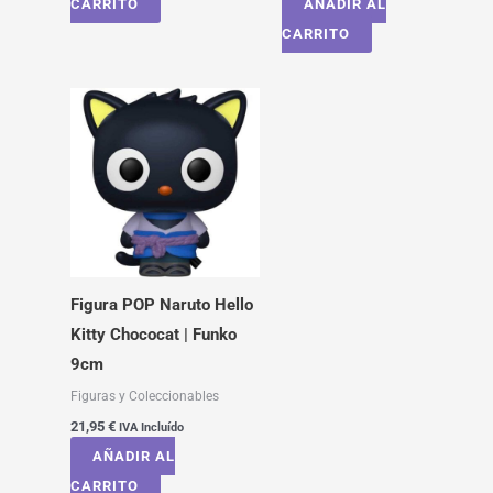
CARRITO
AÑADIR AL
CARRITO
Figura POP Naruto Hello
Kitty Chococat | Funko
9cm
Figuras y Coleccionables
21,95
€
IVA Incluído
AÑADIR AL
CARRITO