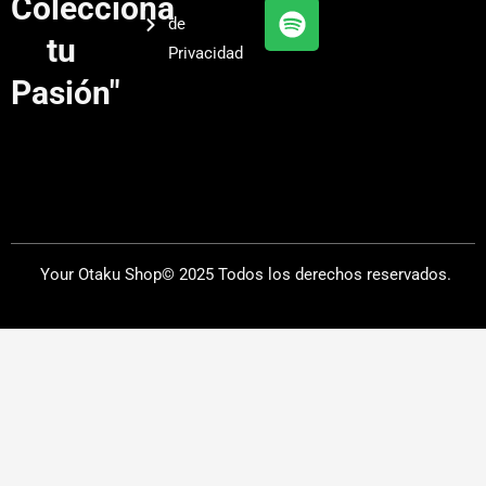
Colecciona
e
r
y
de
a
tu
Privacidad
m
Pasión"
Your Otaku Shop© 2025 Todos los derechos reservados.