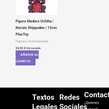
Figura Madara Uchiha |
Naruto Shippuden | 15cm
PlasToy
Figuras y Coleccionables
24,95
€
IVA Incluído
AÑADIR AL
CARRITO
Contac
Textos
Redes
¿Quienes
Legales
Sociales