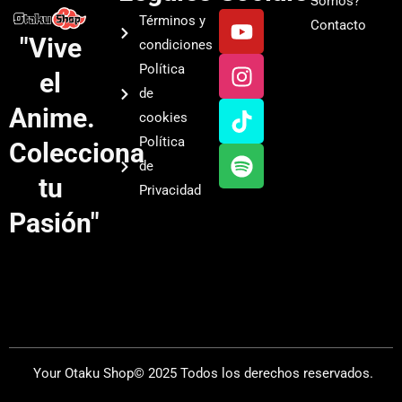
Somos?
Y
I
T
S
Términos y
Contacto
o
n
i
p
"Vive
condiciones
u
s
k
o
Política
el
t
t
t
t
de
u
a
o
i
Anime.
cookies
b
g
k
f
Política
Colecciona
e
r
y
de
a
tu
Privacidad
m
Pasión"
Your Otaku Shop© 2025 Todos los derechos reservados.