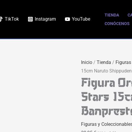
Figura
Orochimaru
TIENDA
C
TikTok
Instagram
YouTube
Vibration
CONÓCENOS
Stars
15cm
Naruto
Shippuden
Inicio
/
Tienda
/
Figuras
Banpresto
15cm Naruto Shippuden
cantidad
Figura O
Stars 15
Banprest
Figuras y Coleccionable