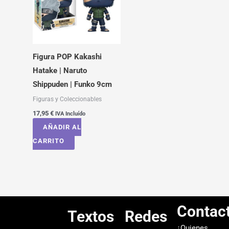
Figura POP Kakashi
Hatake | Naruto
Shippuden | Funko 9cm
Figuras y Coleccionables
17,95
€
IVA Incluído
AÑADIR AL
CARRITO
Contac
Textos
Redes
¿Quienes