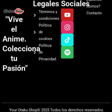
Legales
Sociales
Somos?
Y
I
T
S
Términos y
Contacto
o
n
i
p
"Vive
condiciones
u
s
k
o
Política
el
t
t
t
t
de
u
a
o
i
Anime.
cookies
b
g
k
f
Política
Colecciona
e
r
y
de
a
tu
Privacidad
m
Pasión"
Your Otaku Shop© 2025 Todos los derechos reservados.