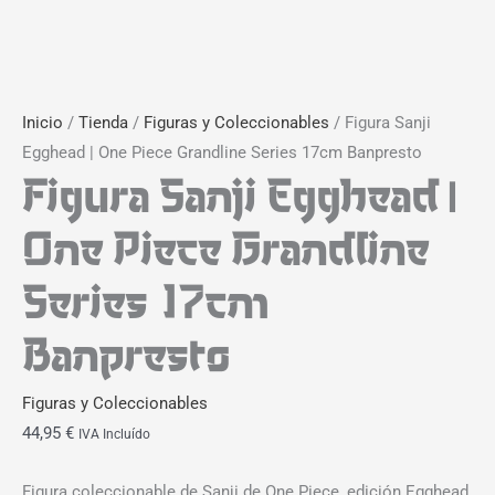
Inicio
/
Tienda
/
Figuras y Coleccionables
/ Figura Sanji
Egghead | One Piece Grandline Series 17cm Banpresto
Figura Sanji Egghead |
One Piece Grandline
Series 17cm
Banpresto
Figuras y Coleccionables
44,95
€
IVA Incluído
Figura coleccionable de Sanji de One Piece, edición Egghead