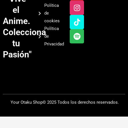
u
s
k
o
Política
el
t
t
t
t
de
u
a
o
i
Anime.
cookies
b
g
k
f
Política
Colecciona
e
r
y
de
a
tu
Privacidad
m
Pasión"
Your Otaku Shop© 2025 Todos los derechos reservados.