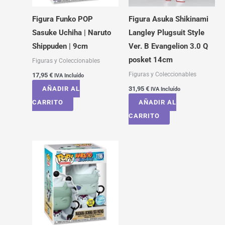
Figura Funko POP
Figura Asuka Shikinami
Sasuke Uchiha | Naruto
Langley Plugsuit Style
Shippuden | 9cm
Ver. B Evangelion 3.0 Q
posket 14cm
Figuras y Coleccionables
Figuras y Coleccionables
17,95
€
IVA Incluído
AÑADIR AL
31,95
€
IVA Incluído
CARRITO
AÑADIR AL
CARRITO