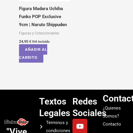
Figura Madara Uchiha
Funko POP Exclusive
9cm | Naruto Shippuden
Figuras y Coleccionables
24,95
€
IVA Incluído
AÑADIR AL
CARRITO
Contac
Textos
Redes
¿Quienes
Legales
Sociales
Somos?
Y
I
T
S
Términos y
Contacto
o
n
i
p
"Vive
condiciones