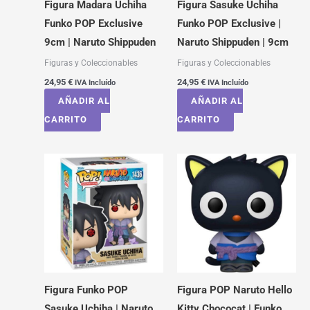
Figura Madara Uchiha
Figura Sasuke Uchiha
Funko POP Exclusive
Funko POP Exclusive |
9cm | Naruto Shippuden
Naruto Shippuden | 9cm
Figuras y Coleccionables
Figuras y Coleccionables
24,95
€
24,95
€
IVA Incluído
IVA Incluído
AÑADIR AL
AÑADIR AL
CARRITO
CARRITO
Figura Funko POP
Figura POP Naruto Hello
Sasuke Uchiha | Naruto
Kitty Chococat | Funko