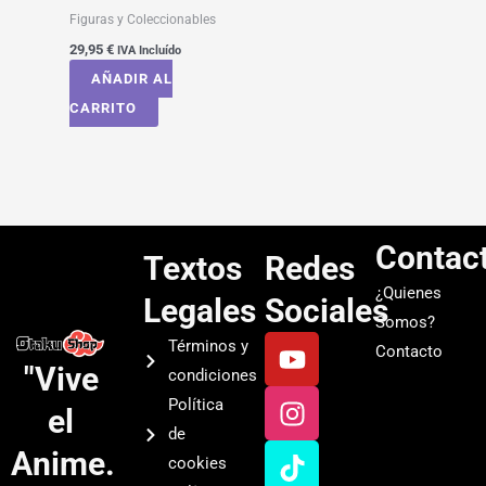
Figuras y Coleccionables
29,95
€
IVA Incluído
AÑADIR AL
CARRITO
Contac
Textos
Redes
¿Quienes
Legales
Sociales
Somos?
Y
I
T
S
Términos y
Contacto
o
n
i
p
"Vive
condiciones
u
s
k
o
Política
el
t
t
t
t
de
u
a
o
i
Anime.
cookies
b
g
k
f