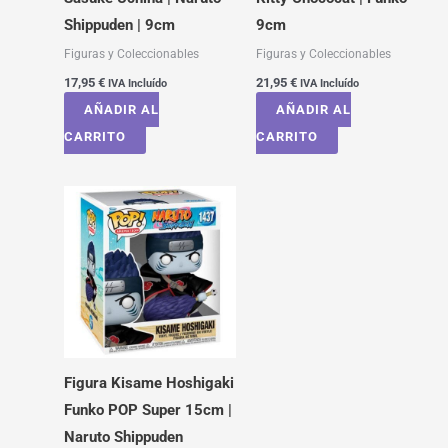
Shippuden | 9cm
9cm
Figuras y Coleccionables
Figuras y Coleccionables
17,95
€
21,95
€
IVA Incluído
IVA Incluído
AÑADIR AL
AÑADIR AL
CARRITO
CARRITO
Figura Kisame Hoshigaki
Funko POP Super 15cm |
Naruto Shippuden