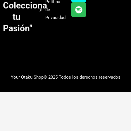
Política
Colecciona
e
r
y
de
a
tu
Privacidad
m
Pasión"
Your Otaku Shop© 2025 Todos los derechos reservados.