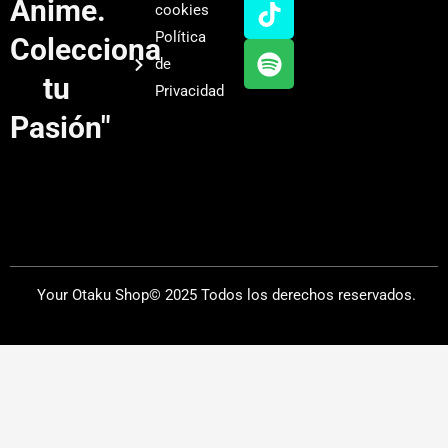
u
a
o
i
Anime.
cookies
b
g
k
f
Política
Colecciona
e
r
y
de
a
tu
Privacidad
m
Pasión"
Your Otaku Shop© 2025 Todos los derechos reservados.