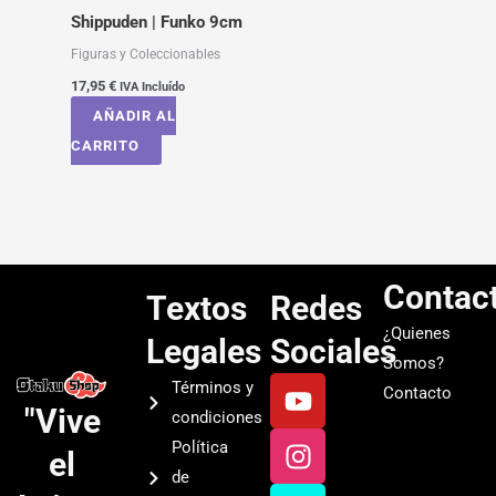
Shippuden | Funko 9cm
Figuras y Coleccionables
17,95
€
IVA Incluído
AÑADIR AL
CARRITO
Contac
Textos
Redes
¿Quienes
Legales
Sociales
Somos?
Y
I
T
S
Términos y
Contacto
o
n
i
p
"Vive
condiciones
u
s
k
o
Política
el
t
t
t
t
de