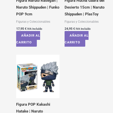
Figura Naruto Rasegan |
Figura Hucha Gaara del
Naruto Shippuden | Funko
Desierto 15cm | Naruto
POP 9cm
Shippuden | PlasToy
Figuras y Coleccionables
Figuras y Coleccionables
17,95
€
24,95
€
IVA Incluído
IVA Incluído
AÑADIR AL
AÑADIR AL
CARRITO
CARRITO
Figura POP Kakashi
Hatake | Naruto