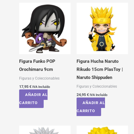
Figura Funko POP
Figura Hucha Naruto
Orochimaru 9cm
Rikudo 15cm PlasToy |
Naruto Shippuden
Figuras y Coleccionables
Figuras y Coleccionables
17,95
€
IVA Incluído
AÑADIR AL
24,95
€
IVA Incluído
CARRITO
AÑADIR AL
CARRITO