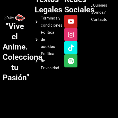
¿Quienes
Legales
Sociales
Somos?
Y
I
T
S
Términos y
Contacto
o
n
i
p
"Vive
condiciones
u
s
k
o
Política
el
t
t
t
t
de
u
a
o
i
Anime.
cookies
b
g
k
f
Política
Colecciona
e
r
y
de
a
tu
Privacidad
m
Pasión"