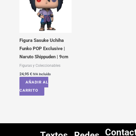
Figura Sasuke Uchiha
Funko POP Exclusive |
Naruto Shippuden | 9cm
Figuras y Coleccionables
24,95
€
IVA Incluído
AÑADIR AL
CARRITO
Contac
Textos
Redes