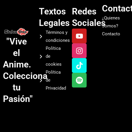
Contac
Textos
Redes
¿Quienes
Legales
Sociales
Somos?
Y
I
T
S
Términos y
Contacto
o
n
i
p
"Vive
condiciones
u
s
k
o
Política
el
t
t
t
t
de
u
a
o
i
Anime.
cookies
b
g
k
f
Política
Colecciona
e
r
y
de
a
tu
Privacidad
m
Pasión"