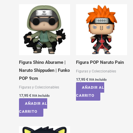
Figura Shino Aburame |
Figura POP Naruto Pain
Naruto Shippuden | Funko
Figuras y Coleccionables
POP 9cm
17,95
€
IVA Incluído
Figuras y Coleccionables
AÑADIR AL
17,95
€
CARRITO
IVA Incluído
AÑADIR AL
CARRITO