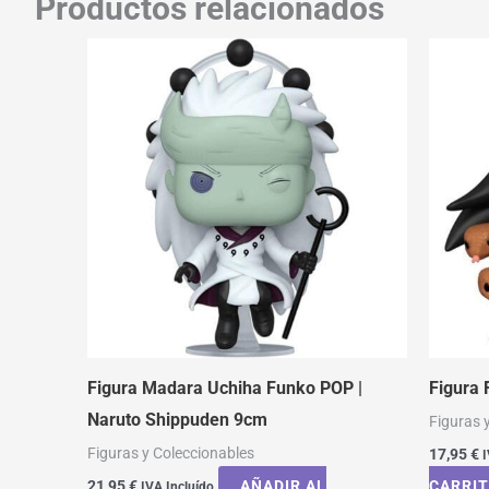
Productos relacionados
Figura Madara Uchiha Funko POP |
Figura
Naruto Shippuden 9cm
Figuras 
Figuras y Coleccionables
17,95
€
I
21,95
€
AÑADIR AL
CARRI
IVA Incluído