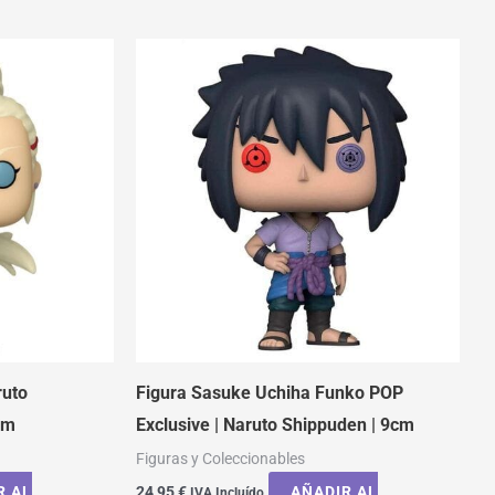
ruto
Figura Sasuke Uchiha Funko POP
cm
Exclusive | Naruto Shippuden | 9cm
Figuras y Coleccionables
R AL
24,95
€
AÑADIR AL
IVA Incluído