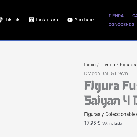
Figura
Funko
TIENDA
C
TikTok
Instagram
YouTube
POP
CONÓCENOS
Goku
Super
Saiyan
4
Inicio
/
Tienda
/
Figuras
Dragon
Dragon Ball GT 9cm
Ball
Figura F
GT
9cm
Saiyan 4 
cantidad
Figuras y Coleccionable
17,95
€
IVA Incluído