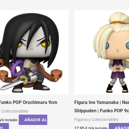
 Funko POP Orochimaru 9cm
Figura Ino Yamanaka | Na
Shippuden | Funko POP 9
y Coleccionables
Figuras y Coleccionables
AÑADIR AL
VA Incluído
TO
17,95
€
AÑADI
IVA Incluído