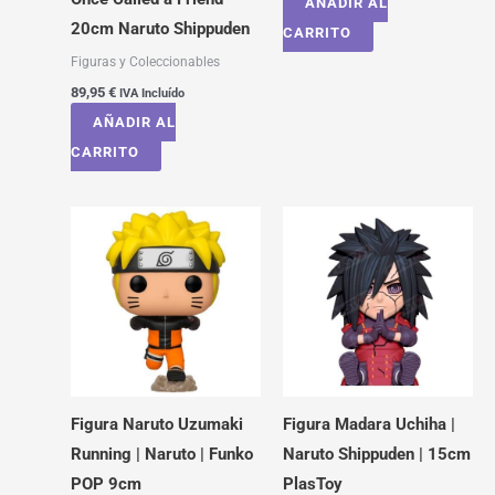
AÑADIR AL
20cm Naruto Shippuden
CARRITO
Figuras y Coleccionables
89,95
€
IVA Incluído
AÑADIR AL
CARRITO
Figura Naruto Uzumaki
Figura Madara Uchiha |
Running | Naruto | Funko
Naruto Shippuden | 15cm
POP 9cm
PlasToy