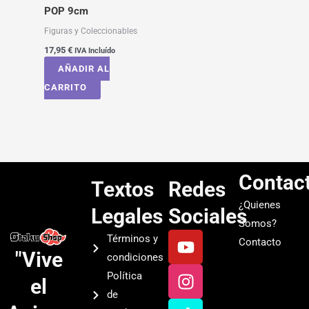
POP 9cm
Figuras y Coleccionables
17,95
€
IVA Incluído
AÑADIR AL
CARRITO
Contac
Textos
Redes
¿Quienes
Legales
Sociales
Somos?
Y
I
T
S
Términos y
Contacto
o
n
i
p
"Vive
condiciones
u
s
k
o
Política
el
t
t
t
t
de
u
a
o
i