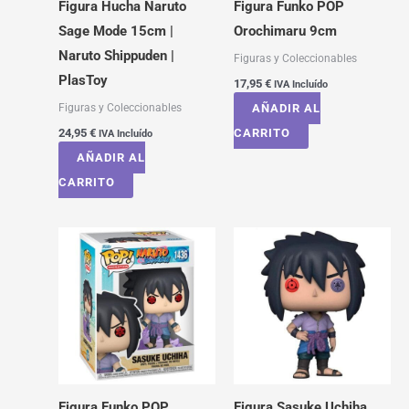
Figura Hucha Naruto
Figura Funko POP
Sage Mode 15cm |
Orochimaru 9cm
Naruto Shippuden |
Figuras y Coleccionables
PlasToy
17,95
€
IVA Incluído
Figuras y Coleccionables
AÑADIR AL
24,95
€
CARRITO
IVA Incluído
AÑADIR AL
CARRITO
Figura Funko POP
Figura Sasuke Uchiha