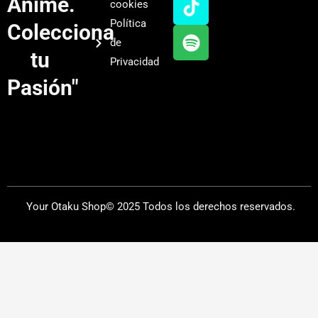
Anime.
cookies
b
g
k
f
Política
Colecciona
e
r
y
de
a
tu
Privacidad
m
Pasión"
Your Otaku Shop© 2025 Todos los derechos reservados.