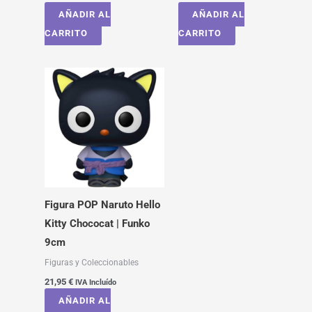
AÑADIR AL
AÑADIR AL
CARRITO
CARRITO
Figura POP Naruto Hello
Kitty Chococat | Funko
9cm
Figuras y Coleccionables
21,95
€
IVA Incluído
AÑADIR AL