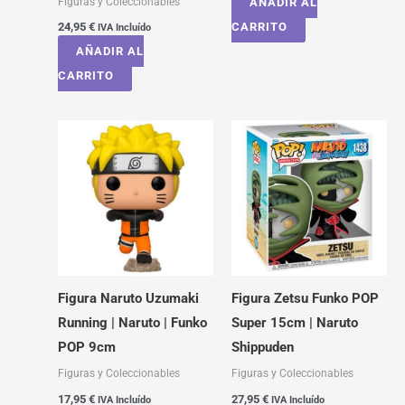
Figuras y Coleccionables
AÑADIR AL
24,95
€
CARRITO
IVA Incluído
AÑADIR AL
CARRITO
Figura Naruto Uzumaki
Figura Zetsu Funko POP
Running | Naruto | Funko
Super 15cm | Naruto
POP 9cm
Shippuden
Figuras y Coleccionables
Figuras y Coleccionables
17,95
€
27,95
€
IVA Incluído
IVA Incluído