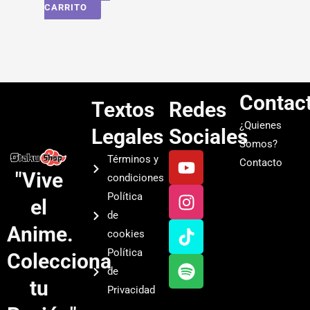
CARRITO
Contac
Textos
Redes
¿Quienes
Legales
Sociales
Somos?
Y
I
T
S
Términos y
Contacto
o
n
i
p
"Vive
condiciones
u
s
k
o
Política
el
t
t
t
t
de
u
a
o
i
Anime.
cookies
b
g
k
f
Política
Colecciona
e
r
y
de
a
tu
Privacidad
m