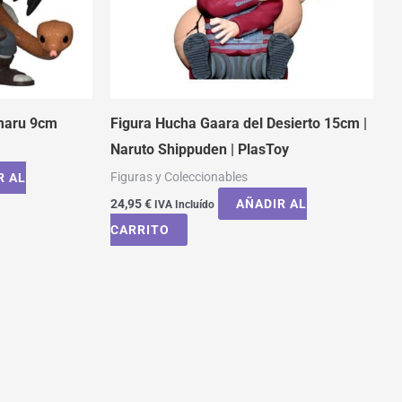
maru 9cm
Figura Hucha Gaara del Desierto 15cm |
Naruto Shippuden | PlasToy
Figuras y Coleccionables
R AL
24,95
€
AÑADIR AL
IVA Incluído
CARRITO