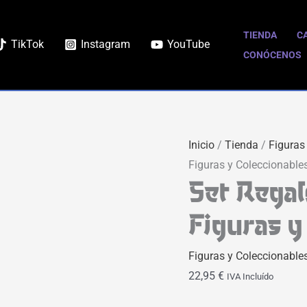
Set
Regalo
TIENDA
C
TikTok
Instagram
YouTube
One
CONÓCENOS
Piece
|
Pyramid
|
Inicio
/
Tienda
/
Figuras
Figuras
Figuras y Coleccionable
y
Set Regal
Coleccionables
cantidad
Figuras y
Figuras y Coleccionable
22,95
€
IVA Incluído