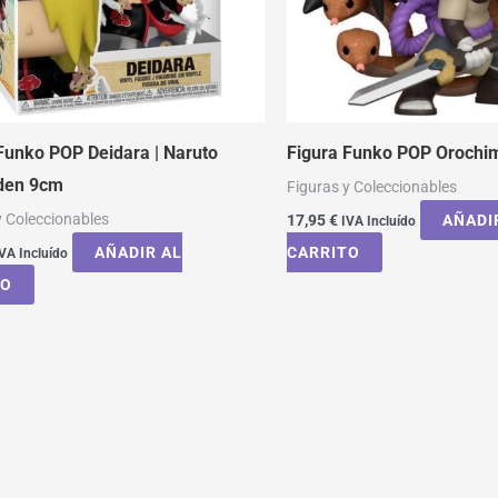
Funko POP Deidara | Naruto
Figura Funko POP Orochi
den 9cm
Figuras y Coleccionables
y Coleccionables
17,95
€
AÑADI
IVA Incluído
AÑADIR AL
CARRITO
VA Incluído
TO