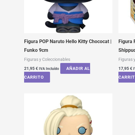
Figura POP Naruto Hello Kitty Chococat |
Figura 
Funko 9cm
Shippu
Figuras y Coleccionables
Figuras 
21,95
€
AÑADIR AL
17,95
€
IVA Incluído
I
CARRITO
CARRI