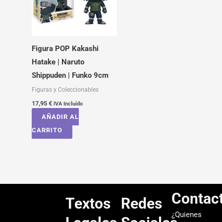
Figura POP Kakashi
Hatake | Naruto
Shippuden | Funko 9cm
Figuras y Coleccionables
17,95
€
IVA Incluído
AÑADIR AL
CARRITO
Contac
Textos
Redes
¿Quienes