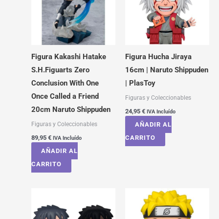
Figura Kakashi Hatake
Figura Hucha Jiraya
S.H.Figuarts Zero
16cm | Naruto Shippuden
Conclusion With One
| PlasToy
Once Called a Friend
Figuras y Coleccionables
20cm Naruto Shippuden
24,95
€
IVA Incluído
Figuras y Coleccionables
AÑADIR AL
89,95
€
CARRITO
IVA Incluído
AÑADIR AL
CARRITO