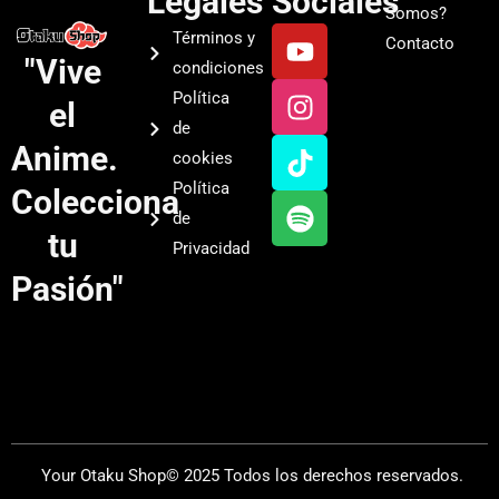
Legales
Sociales
Somos?
Y
I
T
S
Términos y
Contacto
o
n
i
p
"Vive
condiciones
u
s
k
o
Política
el
t
t
t
t
de
u
a
o
i
Anime.
cookies
b
g
k
f
Política
Colecciona
e
r
y
de
a
tu
Privacidad
m
Pasión"
Your Otaku Shop© 2025 Todos los derechos reservados.