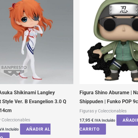
Asuka Shikinami Langley
Figura Shino Aburame | N
t Style Ver. B Evangelion 3.0 Q
Shippuden | Funko POP 9
 14cm
Figuras y Coleccionables
y Coleccionables
17,95
€
AÑADI
IVA Incluído
AÑADIR AL
CARRITO
VA Incluído