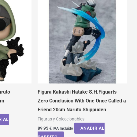
aruto
Figura Kakashi Hatake S.H.Figuarts
cm
Zero Conclusion With One Once Called a
Friend 20cm Naruto Shippuden
Figuras y Coleccionables
R AL
89,95
€
AÑADIR AL
IVA Incluído