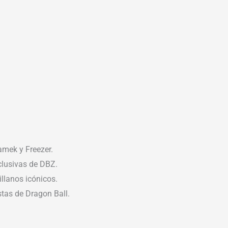
amek y Freezer.
clusivas de DBZ.
illanos icónicos.
tas de Dragon Ball.