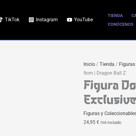
Figura
Dodoria
TIENDA
C
TikTok
Instagram
YouTube
Funko
CONÓCENOS
POP
Exclusive
9cm
|
Inicio
/
Tienda
/
Figuras
Dragon
9cm | Dragon Ball Z
Ball
Figura D
Z
cantidad
Exclusive
Figuras y Coleccionable
24,95
€
IVA Incluído