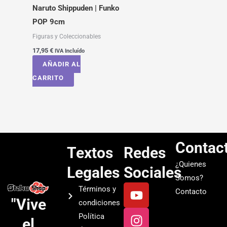
Naruto Shippuden | Funko
POP 9cm
Figuras y Coleccionables
17,95
€
IVA Incluído
AÑADIR AL
CARRITO
Contac
Textos
Redes
¿Quienes
Legales
Sociales
Somos?
Y
I
T
S
Términos y
Contacto
o
n
i
p
"Vive
condiciones
u
s
k
o
Política
el
t
t
t
t