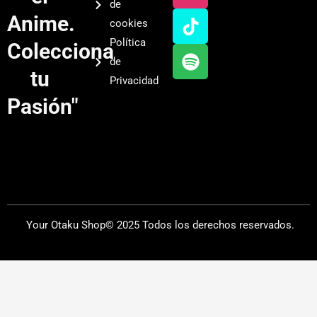
de
u
a
o
i
Anime.
cookies
b
g
k
f
Política
Colecciona
e
r
y
de
a
tu
Privacidad
m
Pasión"
Your Otaku Shop© 2025 Todos los derechos reservados.