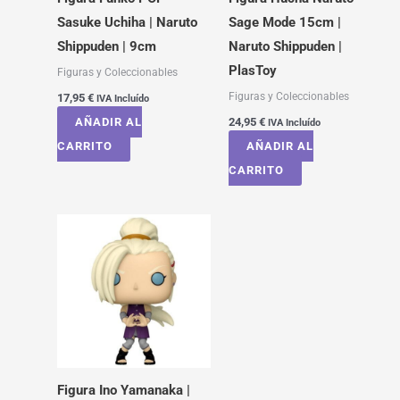
Sasuke Uchiha | Naruto
Sage Mode 15cm |
Shippuden | 9cm
Naruto Shippuden |
PlasToy
Figuras y Coleccionables
Figuras y Coleccionables
17,95
€
IVA Incluído
AÑADIR AL
24,95
€
IVA Incluído
CARRITO
AÑADIR AL
CARRITO
Figura Ino Yamanaka |