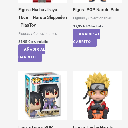
Figura Hucha Jiraya
Figura POP Naruto Pain
16cm | Naruto Shippuden
Figuras y Coleccionables
| PlasToy
17,95
€
IVA Incluído
Figuras y Coleccionables
AÑADIR AL
24,95
€
CARRITO
IVA Incluído
AÑADIR AL
CARRITO
Figura Funko POP
Figura Hucha Naruto